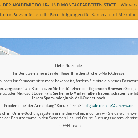
 DER AKADEMIE BOHR- UND MONTAGEARBEITEN STATT.
Wir ver
irefox-Bugs müssen die Berechtigungen für Kamera und Mikrofon b
e zur Verfügung. Falls die Berechtigungen bereits zuvor erteilt w
 Sie die Berechtigungen erneut dauerhaft und laden Sie die Seite 
atibilität mit YuLinc bietet.
Liebe Nutzende,
Ihr Benutzername ist in der Regel Ihre dienstliche E-Mail-Adresse.
 Ihnen Ihr Kennwort nicht mehr bekannt ist, fordern Sie bitte ein neues Passwort
rt vergessen“
an. Bitte nutzen Sie hierfür einen der
folgenden Browse
r: Google
refox oder Microsoft Edge.
Falls Sie keine E-Mail erhalten haben, schauen Sie bi
Ihrem Spam- oder Junk-Mail-Ordner nach.
Probleme bei der Anmeldung? Kontaktieren Sie
digitale.dienste@fah.nrw.de
.
e sich im Online-Buchungssystem anmelden wollen, möchten wir Sie darauf hinwei
ich der Benutzername in den Systemen Ilias und Online-Buchungssystem identisc
Ihr FAH-Team