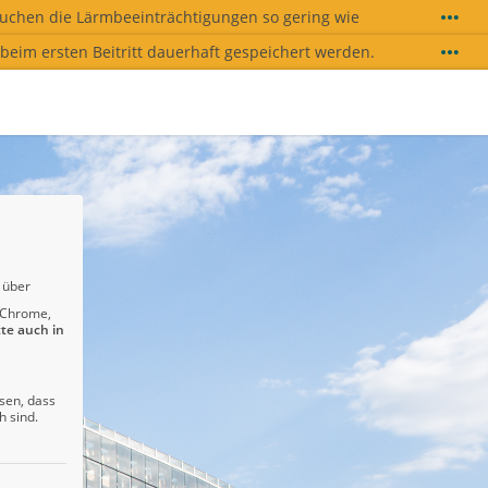
suchen die Lärmbeeinträchtigungen so gering wie
eim ersten Beitritt dauerhaft gespeichert werden.
urden, entfernen Sie diese zunächst in den Firefox-
nochmals neu. Wir empfehlen grundsätzlich die
 über
 Chrome,
tte auch in
sen, dass
h sind.