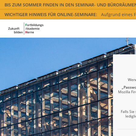
BIS ZUM SOMMER FINDEN IN DEN SEMINAR- UND BÜRORÄUMEN
möglich zu halten.
WICHTIGER HINWEIS FÜR ONLINE-SEMINARE:
Aufgrund eines F
Anschließend die Seite neu laden. Danach stehen die Mediengerät
Berechtigungen. Laden Sie anschließend die Seite neu, erteilen
Verwendung von Google Chrome, da dieser Browser die beste Komp
Wenn
„Passwo
Mozilla Fi
Falls Si
ledigl